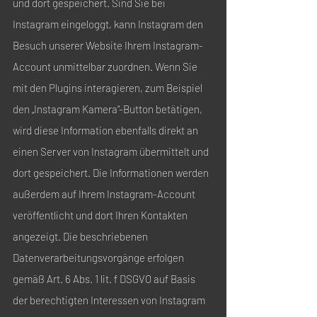
und dort gespeichert. Sind Sie bei
Instagram eingeloggt, kann Instagram den
Besuch unserer Website Ihrem Instagram-
Account unmittelbar zuordnen. Wenn Sie
mit den Plugins interagieren, zum Beispiel
den „Instagram Kamera“-Button betätigen,
wird diese Information ebenfalls direkt an
einen Server von Instagram übermittelt und
dort gespeichert. Die Informationen werden
außerdem auf Ihrem Instagram-Account
veröffentlicht und dort Ihren Kontakten
angezeigt. Die beschriebenen
Datenverarbeitungsvorgänge erfolgen
gemäß Art. 6 Abs. 1 lit. f DSGVO auf Basis
der berechtigten Interessen von Instagram