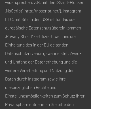
widersprechen, z.B. mit dem Skript-Blocker
„NoScript“ (
http://noscript.net/).
Instagram
LLC. mit Sitz in den USA ist für das us-
europäische Datenschutzübereinkommen
„Privacy Shield“ zertifiziert, welches die
Einhaltung des in der EU geltenden
Datenschutzniveaus gewährleistet. Zweck
und Umfang der Datenerhebung und die
weitere Verarbeitung und Nutzung der
Daten durch Instagram sowie Ihre
diesbezüglichen Rechte und
Einstellungsmöglichkeiten zum Schutz Ihrer
Privatsphäre entnehmen Sie bitte den
Datenschutzhinweisen von Instagram:
https://help.instagram.com/1558337079003