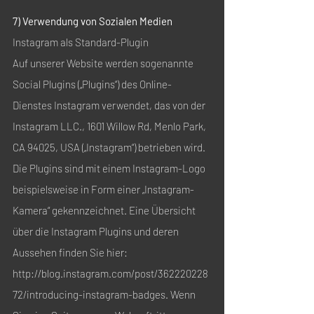
7) Verwendung von Sozialen Medien
Instagram als Standard-Plugin
Auf unserer Website werden sogenannte
Social Plugins („Plugins“) des Online-
Dienstes Instagram verwendet, das von der
Instagram LLC., 1601 Willow Rd, Menlo Park,
CA 94025, USA („Instagram“) betrieben wird.
Die Plugins sind mit einem Instagram-Logo
beispielsweise in Form einer „Instagram-
Kamera“ gekennzeichnet. Eine Übersicht
über die Instagram Plugins und deren
Aussehen finden Sie hier:
http://blog.instagram.com/post/362220228
72/introducing-instagram-badges.
Wenn