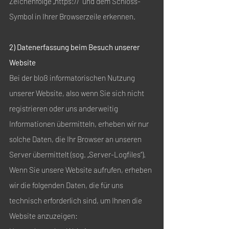
Zeichenfolge „https://“ und dem Schloss-
Symbol in Ihrer Browserzeile erkennen.
2) Datenerfassung beim Besuch unserer
Website
Bei der bloß informatorischen Nutzung
unserer Website, also wenn Sie sich nicht
registrieren oder uns anderweitig
Informationen übermitteln, erheben wir nur
solche Daten, die Ihr Browser an unseren
Server übermittelt (sog. „Server-Logfiles“).
Wenn Sie unsere Website aufrufen, erheben
wir die folgenden Daten, die für uns
technisch erforderlich sind, um Ihnen die
Website anzuzeigen: