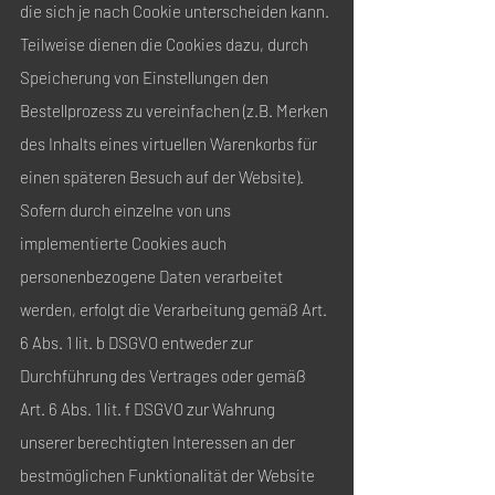
die sich je nach Cookie unterscheiden kann.
Teilweise dienen die Cookies dazu, durch
Speicherung von Einstellungen den
Bestellprozess zu vereinfachen (z.B. Merken
des Inhalts eines virtuellen Warenkorbs für
einen späteren Besuch auf der Website).
Sofern durch einzelne von uns
implementierte Cookies auch
personenbezogene Daten verarbeitet
werden, erfolgt die Verarbeitung gemäß Art.
6 Abs. 1 lit. b DSGVO entweder zur
Durchführung des Vertrages oder gemäß
Art. 6 Abs. 1 lit. f DSGVO zur Wahrung
unserer berechtigten Interessen an der
bestmöglichen Funktionalität der Website