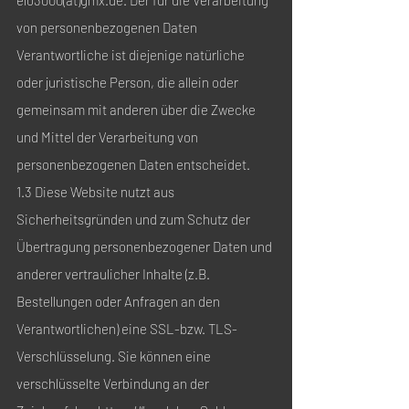
elo3000(at)gmx.de. Der für die Verarbeitung
von personenbezogenen Daten
Verantwortliche ist diejenige natürliche
oder juristische Person, die allein oder
gemeinsam mit anderen über die Zwecke
und Mittel der Verarbeitung von
personenbezogenen Daten entscheidet.
1.3 Diese Website nutzt aus
Sicherheitsgründen und zum Schutz der
Übertragung personenbezogener Daten und
anderer vertraulicher Inhalte (z.B.
Bestellungen oder Anfragen an den
Verantwortlichen) eine SSL-bzw. TLS-
Verschlüsselung. Sie können eine
verschlüsselte Verbindung an der