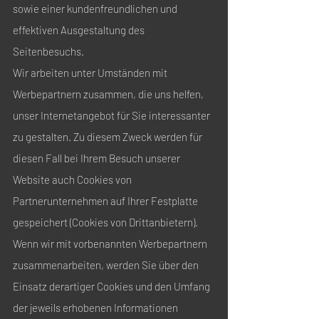
sowie einer kundenfreundlichen und
effektiven Ausgestaltung des
Seitenbesuchs.
Wir arbeiten unter Umständen mit
Werbepartnern zusammen, die uns helfen,
unser Internetangebot für Sie interessanter
zu gestalten. Zu diesem Zweck werden für
diesen Fall bei Ihrem Besuch unserer
Website auch Cookies von
Partnerunternehmen auf Ihrer Festplatte
gespeichert (Cookies von Drittanbietern).
Wenn wir mit vorbenannten Werbepartnern
zusammenarbeiten, werden Sie über den
Einsatz derartiger Cookies und den Umfang
der jeweils erhobenen Informationen