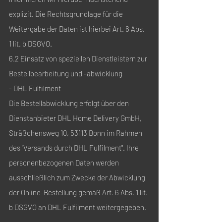
explizit. Die Rechtsgrundlage für die
Weitergabe der Daten ist hierbei Art. 6 Abs.
1 lit. b DSGVO.
6.2 Einsatz von speziellen Dienstleistern zur
Bestellbearbeitung und -abwicklung
- DHL Fulfilment
Die Bestellabwicklung erfolgt über den
Dienstanbieter DHL Home Delivery GmbH,
Sträßchensweg 10, 53113 Bonn im Rahmen
des "Versands durch DHL Fulfilment". Ihre
personenbezogenen Daten werden
ausschließlich zum Zwecke der Abwicklung
der Online-Bestellung gemäß Art. 6 Abs. 1 lit.
b DSGVO an DHL Fulfilment weitergegeben.