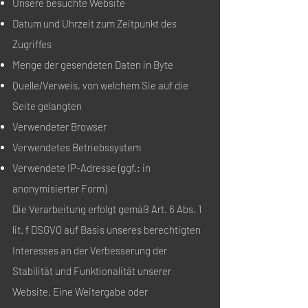
Unsere besuchte Website
Datum und Uhrzeit zum Zeitpunkt des
Zugriffes
Menge der gesendeten Daten in Byte
Quelle/Verweis, von welchem Sie auf die
Seite gelangten
Verwendeter Browser
Verwendetes Betriebssystem
Verwendete IP-Adresse (ggf.: in
anonymisierter Form)
Die Verarbeitung erfolgt gemäß Art. 6 Abs. 1
lit. f DSGVO auf Basis unseres berechtigten
Interesses an der Verbesserung der
Stabilität und Funktionalität unserer
Website. Eine Weitergabe oder