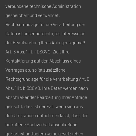
verbundene technische Administration
gespeichert und verwendet.
Rechtsgrundlage für die Verarbeitung der
Daten ist unser berechtigtes Interesse an
der Beantwortung Ihres Anliegens gemäß
Art. 6 Abs. 1 lit. f DSGVO. Zielt Ihre
Kontaktierung auf den Abschluss eines
Vertrages ab, so ist zusätzliche
Rechtsgrundlage für die Verarbeitung Art. 6
Abs. 1 lit. b DSGVO. Ihre Daten werden nach
abschließender Bearbeitung Ihrer Anfrage
gelöscht, dies ist der Fall, wenn sich aus
den Umständen entnehmen lässt, dass der
betroffene Sachverhalt abschließend
geklärt ist und sofern keine gesetzlichen