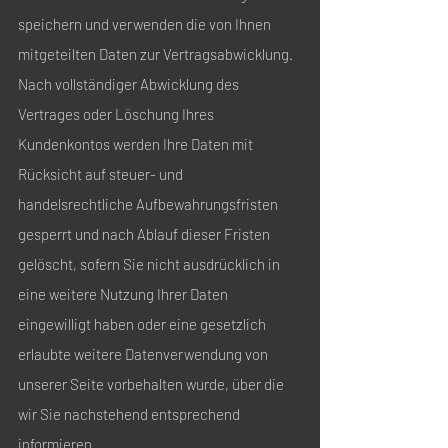
speichern und verwenden die von Ihnen
mitgeteilten Daten zur Vertragsabwicklung.
Nach vollständiger Abwicklung des
Vertrages oder Löschung Ihres
Kundenkontos werden Ihre Daten mit
Rücksicht auf steuer- und
handelsrechtliche Aufbewahrungsfristen
gesperrt und nach Ablauf dieser Fristen
gelöscht, sofern Sie nicht ausdrücklich in
eine weitere Nutzung Ihrer Daten
eingewilligt haben oder eine gesetzlich
erlaubte weitere Datenverwendung von
unserer Seite vorbehalten wurde, über die
wir Sie nachstehend entsprechend
informieren.